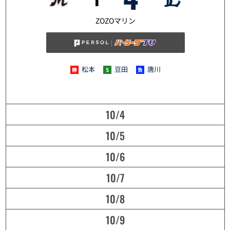
10/3
ZOZOマリン
松本
豆田
唐川
10/4
10/5
10/6
10/7
10/8
10/9