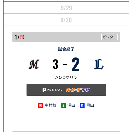
9/29
9/30
1
(
日
)
ビジター
試合終了
2
3
10/1
ZOZOマリン
中村稔
澤田
隅田