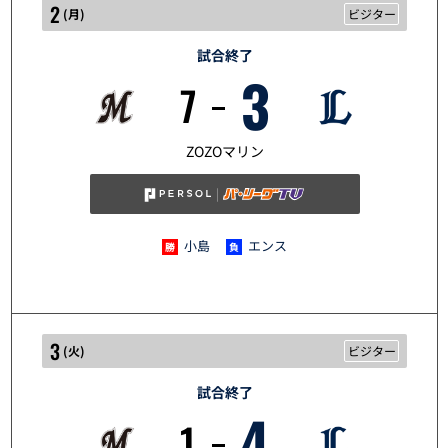
2
(
月
)
ビジター
試合終了
3
7
10/2
ZOZOマリン
小島
エンス
3
(
火
)
ビジター
試合終了
4
1