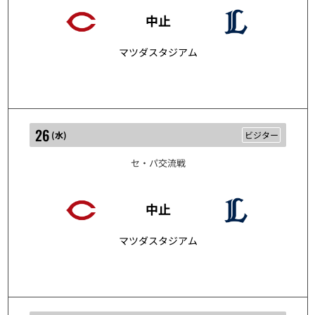
5/25
中止
マツダスタジアム
26
(
水
)
ビジター
セ・パ交流戦
5/26
中止
マツダスタジアム