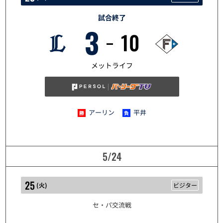
試合終了
3
10
5/23
メットライフ
アーリン
平井
5/24
25
(
火
)
ビジター
セ・パ交流戦