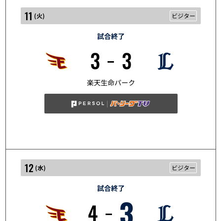
11
(
火
)
ビジター
試合終了
3
3
5/11
楽天生命パーク
12
(
水
)
ビジター
試合終了
3
4