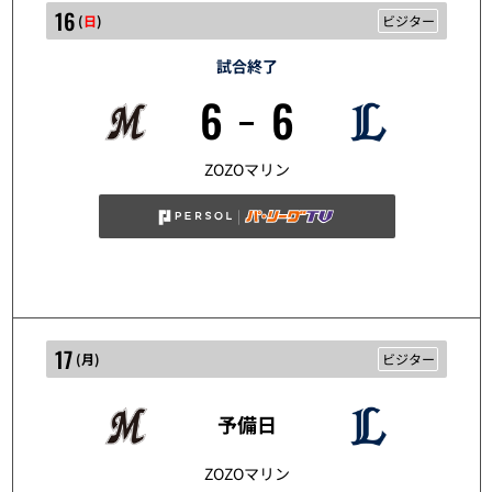
16
(
日
)
ビジター
試合終了
6
6
5/16
ZOZOマリン
17
(
月
)
ビジター
予備日
5/17
ZOZOマリン