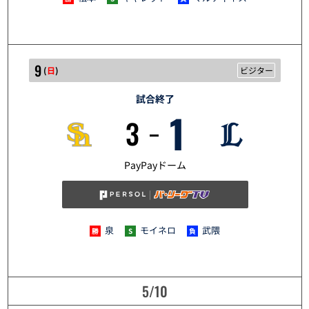
9
(
日
)
ビジター
試合終了
1
3
5/9
PayPayドーム
泉
モイネロ
武隈
5/10