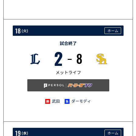
18
(
火
)
ホーム
試合終了
2
8
5/18
メットライフ
武田
ダーモディ
19
(
水
)
ホーム