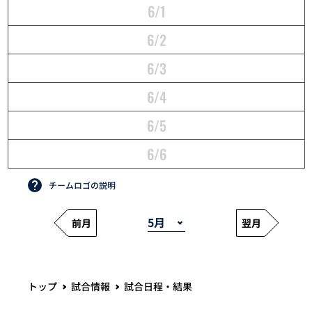
6/1
6/2
6/3
6/4
6/5
6/6
チームロゴの説明
前月
翌月
トップ
試合情報
試合日程・結果