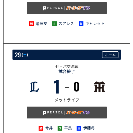
齋藤友
スアレス
ギャレット
29
(
土
)
ホーム
セ・パ交流戦
試合終了
1
0
5/29
メットライフ
今井
平良
伊藤将