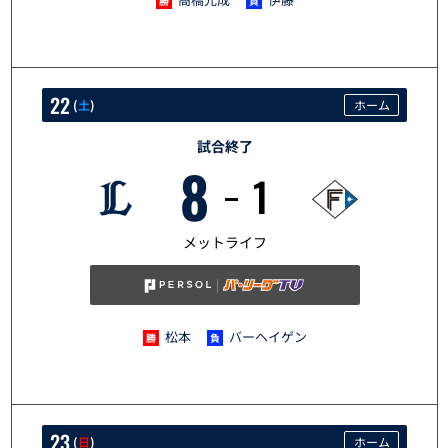
22
(
土
)
ホーム
試合終了
8
1
5/22
メットライフ
松本
バーヘイゲン
23
(
日
)
ホーム