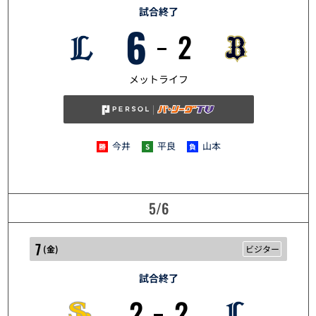
試合終了
6
2
5/5
メットライフ
今井
平良
山本
5/6
7
(
金
)
ビジター
試合終了
2
2