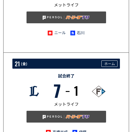
5/20
メットライフ
ニール
石川
21
(
金
)
ホーム
試合終了
7
1
5/21
メットライフ
高橋光成
伊藤