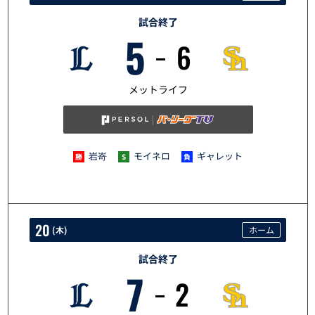
試合終了
5
6
5/19
メットライフ
岩嵜
モイネロ
ギャレット
20
(
木
)
ホーム
試合終了
7
2