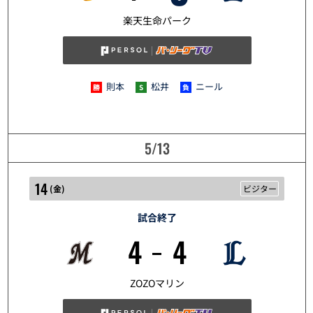
5/12
楽天生命パーク
則本
松井
ニール
5/13
14
(
金
)
ビジター
試合終了
4
4
5/14
ZOZOマリン