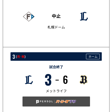
5/2
中止
札幌ドーム
3
(
月･祝
)
ホーム
試合終了
3
6
5/3
メットライフ