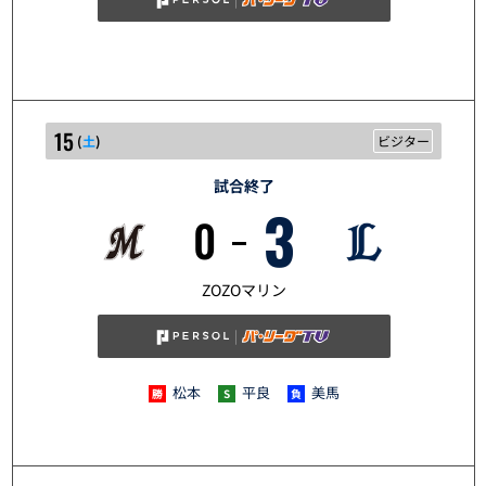
15
(
土
)
ビジター
試合終了
3
0
5/15
ZOZOマリン
松本
平良
美馬