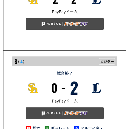
5/7
PayPayドーム
8
(
土
)
ビジター
試合終了
2
0
5/8
PayPayドーム
松本
ギャレット
マルティネス