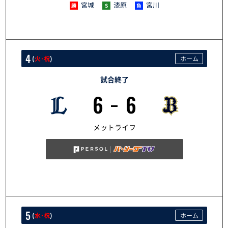
宮城
漆原
宮川
4
(
火･祝
)
ホーム
試合終了
6
6
5/4
メットライフ
5
(
水･祝
)
ホーム