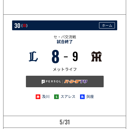
30
(
日
)
ホーム
セ・パ交流戦
試合終了
8
9
5/30
メットライフ
及川
スアレス
與座
5/31