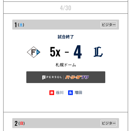
4/30
1
(
土
)
ビジター
試合終了
4
5x
5/1
札幌ドーム
谷川
増田
2
(
日
)
ビジター