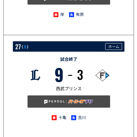
岸
有原
27
(
土
)
ホーム
試合終了
9
3
6/27
西武プリンス
十亀
吉川