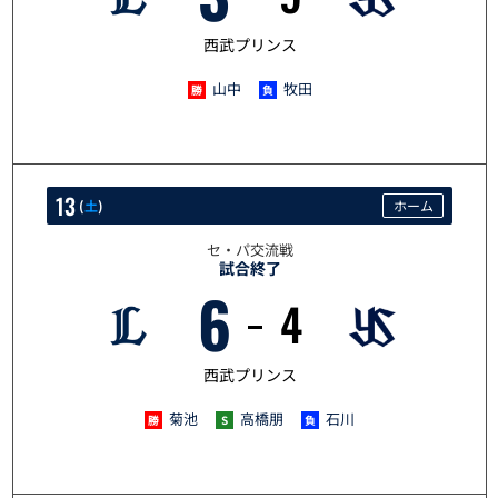
西武プリンス
山中
牧田
13
(
土
)
ホーム
セ・パ交流戦
試合終了
6
4
6/13
西武プリンス
菊池
高橋朋
石川