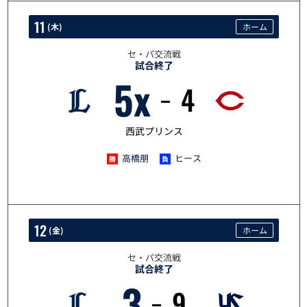
11
(
木
)
ホーム
セ・パ交流戦
試合終了
5x
4
6/11
西武プリンス
高橋朋
ヒース
12
(
金
)
ホーム
セ・パ交流戦
試合終了
3
9
6/12