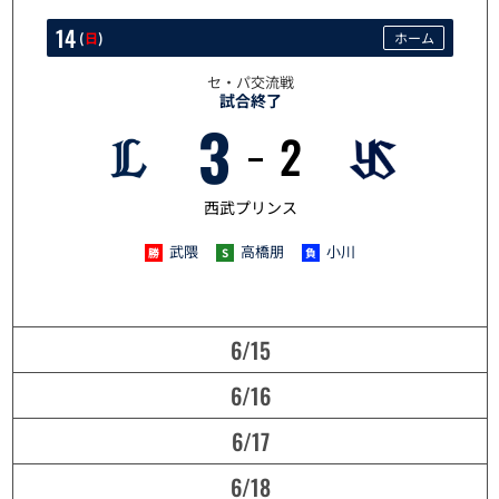
14
(
日
)
ホーム
セ・パ交流戦
試合終了
3
2
6/14
西武プリンス
武隈
高橋朋
小川
6/15
6/16
6/17
6/18