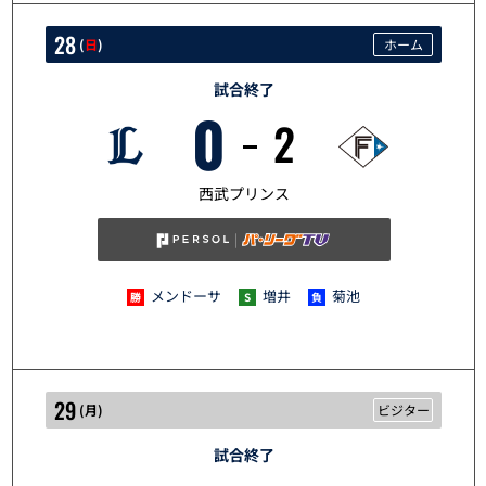
28
(
日
)
ホーム
試合終了
0
2
6/28
西武プリンス
メンドーサ
増井
菊池
29
(
月
)
ビジター
試合終了