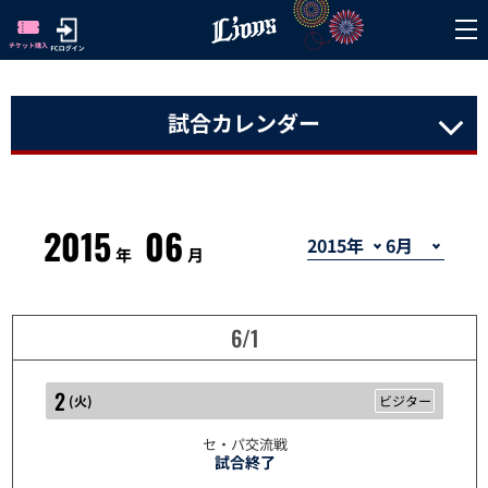
試合カレンダー
2015
06
年
月
6/1
2
(
火
)
ビジター
セ・パ交流戦
試合終了