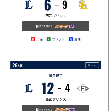
6
9
6/25
西武プリンス
二保
サファテ
藤原
26
(
金
)
ホーム
試合終了
12
4
6/26
西武プリンス