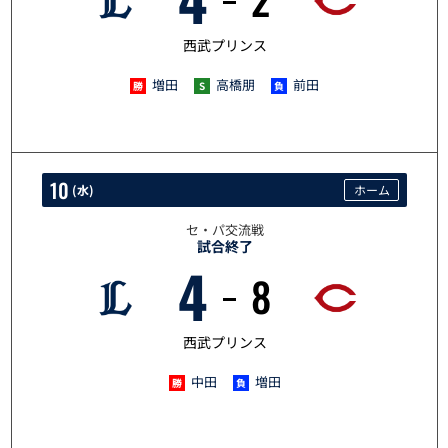
6/9
西武プリンス
増田
高橋朋
前田
10
(
水
)
ホーム
セ・パ交流戦
試合終了
4
8
6/10
西武プリンス
中田
増田