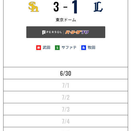
1
3
6/29
東京ドーム
武田
サファテ
牧田
6/30
7/1
7/2
7/3
7/4