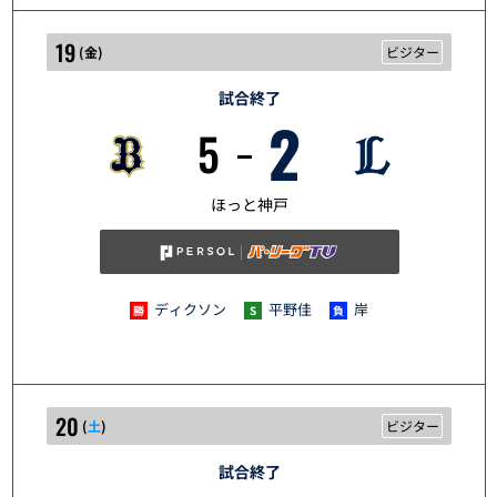
19
(
金
)
ビジター
試合終了
2
5
6/19
ほっと神戸
ディクソン
平野佳
岸
20
(
土
)
ビジター
試合終了