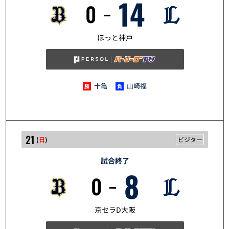
14
0
6/20
ほっと神戸
十亀
山崎福
21
(
日
)
ビジター
試合終了
8
0
6/21
京セラD大阪