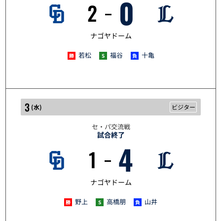
0
2
6/2
ナゴヤドーム
若松
福谷
十亀
3
(
水
)
ビジター
セ・パ交流戦
試合終了
4
1
6/3
ナゴヤドーム
野上
高橋朋
山井