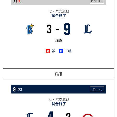
7
(
日
)
ビジター
セ・パ交流戦
試合終了
9
3
6/7
横浜
郭
三嶋
6/8
9
(
火
)
ホーム
セ・パ交流戦
試合終了
4
2