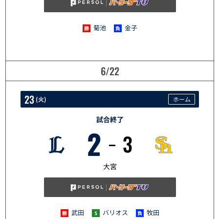
菊池
金子
6/22
23
(
火
)
ホーム
試合終了
2
3
6/23
大宮
武田
バリオス
牧田