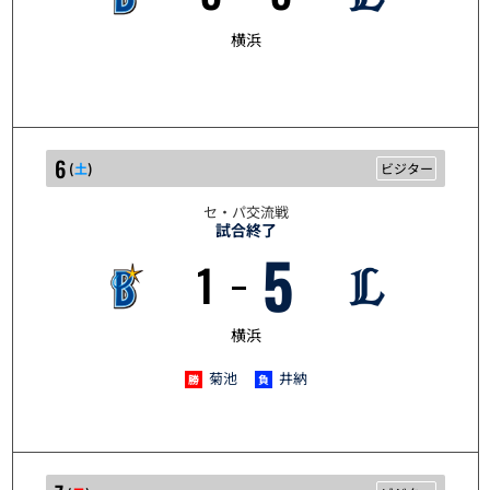
横浜
6
(
土
)
ビジター
セ・パ交流戦
試合終了
5
1
6/6
横浜
菊池
井納