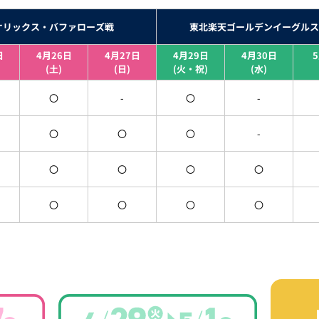
オリックス・バファローズ戦
東北楽天ゴールデンイーグルス
日
4月26日
4月27日
4月29日
4月30日
(土)
(日)
(火・祝)
(水)
〇
-
〇
-
〇
〇
〇
-
〇
〇
〇
〇
〇
〇
〇
〇