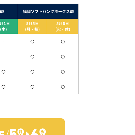
戦
福岡ソフトバンクホークス戦
5月1日
5月5日
5月6日
(木)
(月・祝)
(火・休)
-
〇
〇
-
〇
〇
〇
〇
〇
〇
〇
〇