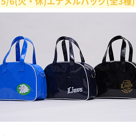
5/6(火・休)エナメルバッグ(全3種)