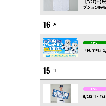
【7/27(土
プション販売
16
火
チケット
『FC学割』
15
月
イベント
9/23(月