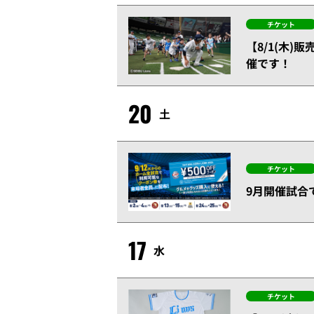
チケット
【8/1(木)
催です！
20
土
チケット
9月開催試合で
17
水
チケット