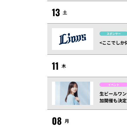
13
土
スポンサー
<ここでしか
11
木
イベント
生ビールワン
加開催も決定
08
月