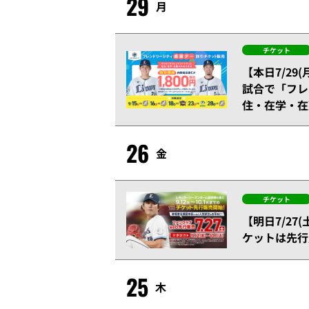
29
月
チケット
【本日7/29
試合で「フレ
住・在学・在
26
金
チケット
【明日7/27
ケットは先行
25
木