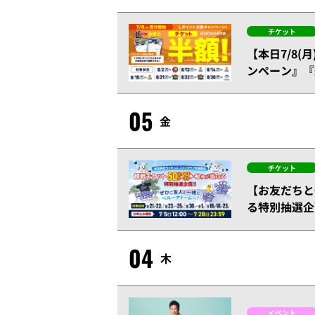
チケット
【本日7/8(
ンペーン』『
05
金
チケット
【お友だちと
る特別抽選企
04
木
イベント