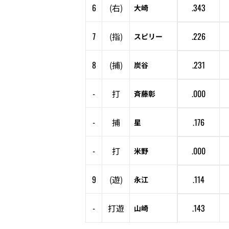
6
(
右
)
.343
大崎
7
(
指
)
.226
スピリー
8
(
捕
)
.231
炭谷
-
打
.000
斉藤彰
-
捕
.176
星
-
打
.000
米野
9
(
遊
)
.114
永江
-
打
遊
.143
山崎