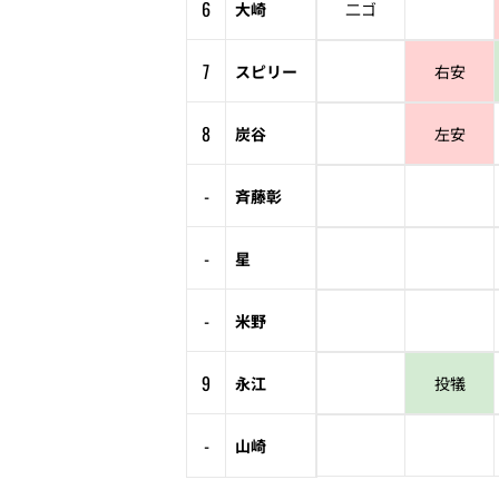
6
大崎
二ゴ
7
スピリー
右安
8
炭谷
左安
-
斉藤彰
-
星
-
米野
9
永江
投犠
-
山崎