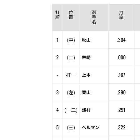
打
位
選
打
順
置
手
率
名
1
(
中
)
.304
秋山
2
(
二
)
.000
林崎
-
打
一
.167
上本
3
(
左
)
.290
栗山
4
(
一
二
)
.291
浅村
5
(
三
)
.322
ヘルマン