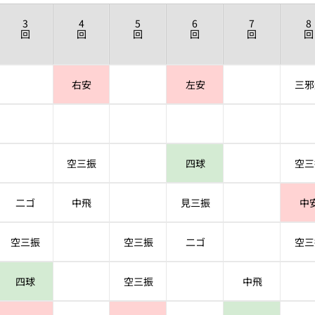
3
4
5
6
7
8
回
回
回
回
回
回
右安
左安
三邪
空三振
四球
空三
二ゴ
中飛
見三振
中
空三振
空三振
二ゴ
空三
四球
空三振
中飛