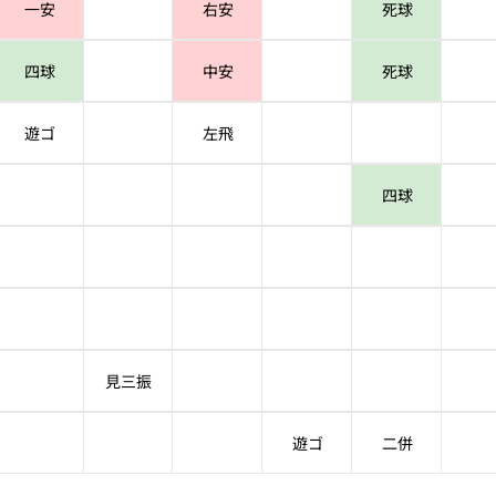
一安
右安
死球
四球
中安
死球
遊ゴ
左飛
四球
見三振
遊ゴ
二併