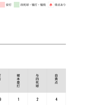
安打
四死球・犠打・犠飛
赤
得点あり
打
被
与
自
者
本
四
責
塁
死
点
打
球
9
1
2
4