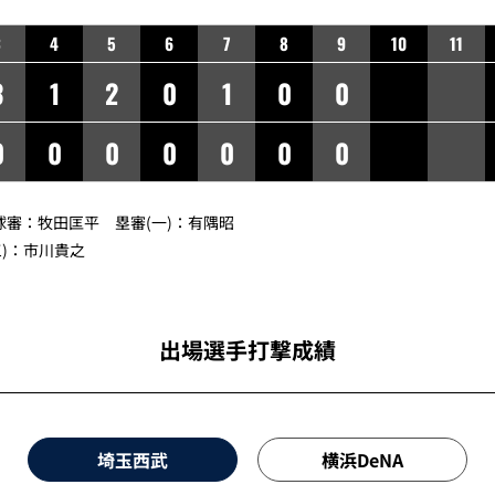
3
4
5
6
7
8
9
10
11
3
1
2
0
1
0
0
0
0
0
0
0
0
0
球審：
牧田匡平
塁審(一)：
有隅昭
)：
市川貴之
出場選手打撃成績
埼玉西武
横浜DeNA