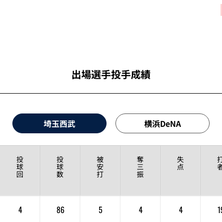
出場選手投手成績
埼玉西武
横浜DeNA
投
投
被
奪
失
球
球
安
三
点
回
数
打
振
4
86
5
4
4
1