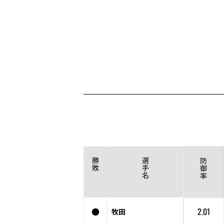
勝
選
防
敗
手
御
名
率
●
2.01
牧田