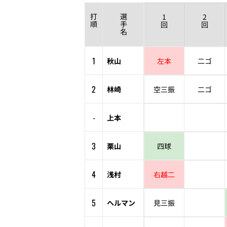
打
選
1
2
順
手
回
回
名
1
秋山
左本
二ゴ
2
林崎
空三振
二ゴ
-
上本
3
栗山
四球
4
浅村
右越二
5
ヘルマン
見三振