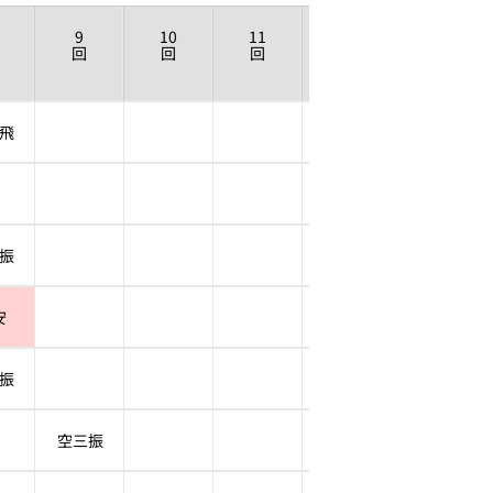
9
10
11
12
回
回
回
回
飛
振
安
振
空三振