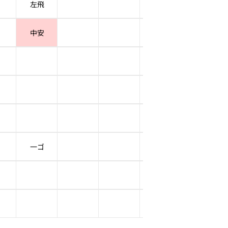
左飛
中安
一ゴ