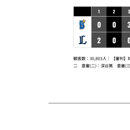
1
2
0
0
2
0
観客数：30,803人｜ 【審判】
二
塁審(二)：
深谷篤
塁審(三