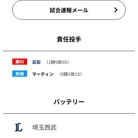
試合速報メール
責任投手
勝利
高梨
（1勝0敗0S）
敗戦
マーティン
（0勝1敗1S）
バッテリー
埼玉西武