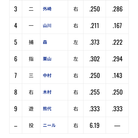
3
.250
.286
二
右
外崎
4
.211
.167
一
右
山川
5
.373
.222
捕
左
森
6
.302
.294
指
左
栗山
7
.250
.143
三
右
中村
8
.255
.250
右
右
木村
9
.333
.333
遊
右
熊代
–
6.19
—
投
右
ニール