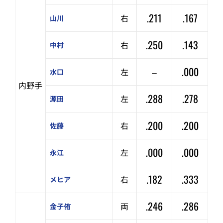
.211
.167
右
山川
.250
.143
右
中村
–
.000
左
水口
内野手
.288
.278
左
源田
.200
.200
右
佐藤
.000
.000
左
永江
.182
.333
右
メヒア
.246
.286
両
金子侑