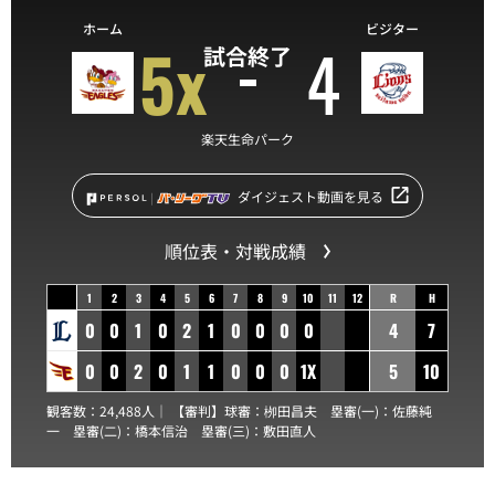
ホーム
ビジター
5x
4
試合終了
楽天生命パーク
ダイジェスト動画を見る
順位表・対戦成績
1
2
3
4
5
6
7
8
9
10
11
12
R
H
0
0
1
0
2
1
0
0
0
0
4
7
0
0
2
0
1
1
0
0
0
1X
5
10
観客数：24,488人｜ 【審判】球審：
栁田昌夫
塁審(一)：
佐藤純
一
塁審(二)：
橋本信治
塁審(三)：
敷田直人