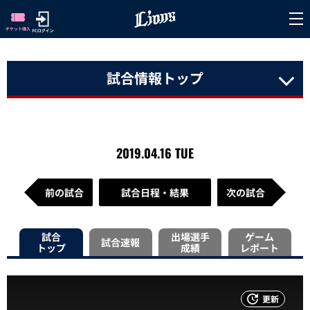
試合情報トップ
2019.04.16 TUE
前の試合
試合日程・結果
次の試合
試合
出場選手
ゲーム
試合速報
トップ
成績
レポート
更新