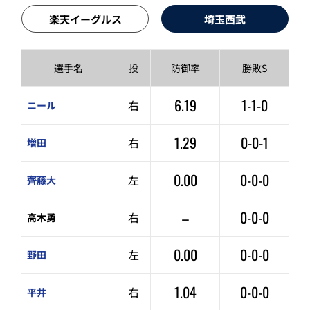
楽天イーグルス
埼玉西武
選手名
投
防御率
勝敗S
6.19
1-1-0
右
ニール
1.29
0-0-1
右
増田
0.00
0-0-0
左
齊藤大
–
0-0-0
右
高木勇
0.00
0-0-0
左
野田
1.04
0-0-0
右
平井