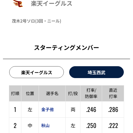
楽天イーグルス
茂木
2号ソロ
(3回・
ニール
)
スターティングメンバー
楽天イーグルス
埼玉西武
打率/
直近
打順
位置
選手名
打/投
防御率
打率
1
.246
.286
左
両
金子侑
2
.250
.222
中
左
秋山