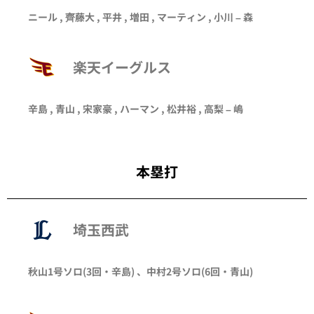
ニール
,
齊藤大
,
平井
,
増田
, マーティン ,
小川
–
森
楽天イーグルス
辛島
,
青山
,
宋家豪
,
ハーマン
, 松井裕 ,
高梨
–
嶋
本塁打
埼玉西武
秋山
1号ソロ
(3回・
辛島
)
、
中村
2号ソロ
(6回・
青山
)