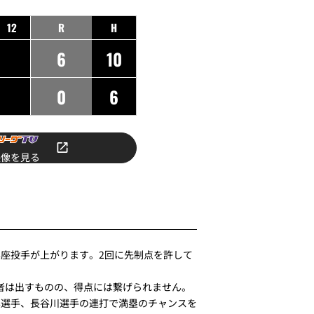
12
R
H
6
10
0
6
映像を見る
座投手が上がります。2回に先制点を許して
者は出すものの、得点には繋げられません。
呉選手、長谷川選手の連打で満塁のチャンスを