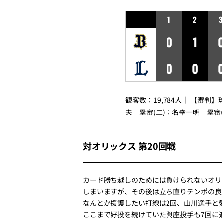
1
2
0
1
0
0
観客数：19,784人｜ 【審判
夫 塁審(二)：名幸一明 塁審
対オリックス 第20回戦
カード勝ち越しのためには負けられないオリ
しまいますが、その後は立ち直りテンポの良
なんとか援護したい打線は2回、山川選手と
ここまで好投を続けていた與座投手も7回に