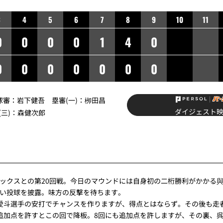
3
4
5
6
7
8
9
10
11
0
0
0
0
1
4
0
0
0
0
0
0
0
0
】球審：岩下健吾 塁審(一)：栁田昌
ダイジェスト
(三)：森健次郎
ックスとの第20回戦。今日のマウンドには自身初の二桁勝利がかかる與
い投球を披露。味方の反撃を待ちます。
愛斗選手の安打でチャンスを作りますが、得点とはならず。その後も走
追加点を許すとこの回で降板。8回にも追加点を許しますが、その裏、