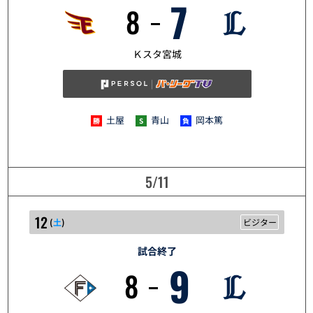
7
8
5/10
Ｋスタ宮城
土屋
青山
岡本篤
5/11
12
(
土
)
ビジター
試合終了
9
8