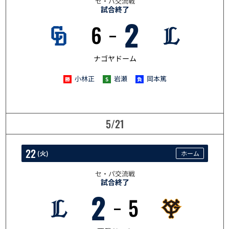
セ・パ交流戦
試合終了
2
6
5/20
ナゴヤドーム
小林正
岩瀬
岡本篤
5/21
22
(
火
)
ホーム
セ・パ交流戦
試合終了
2
5
5/22