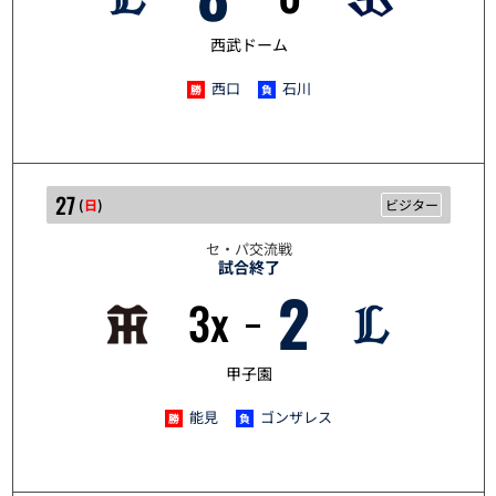
西武ドーム
西口
石川
27
(
日
)
ビジター
セ・パ交流戦
試合終了
2
3x
5/27
甲子園
能見
ゴンザレス