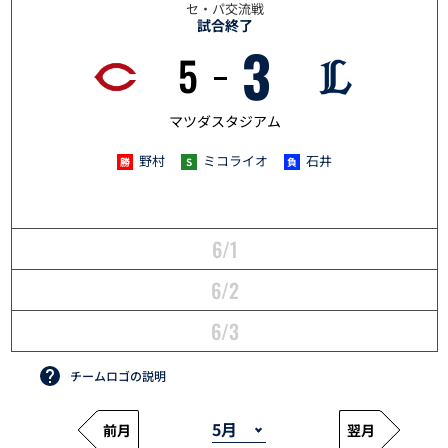
セ・パ交流戦
試合終了
3
5
5/31
マツダスタジアム
野村
ミコライオ
石井
6/1
6/2
6/3
チームロゴの説明
前月
翌月