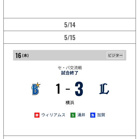
5/14
5/15
16
(
水
)
ビジター
セ・パ交流戦
試合終了
3
1
5/16
横浜
ウィリアムス
涌井
加賀