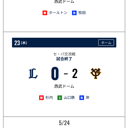
西武ドーム
ホールトン
牧田
23
(
水
)
ホーム
セ・パ交流戦
試合終了
0
2
5/23
西武ドーム
杉内
山口鉄
岸
5/24