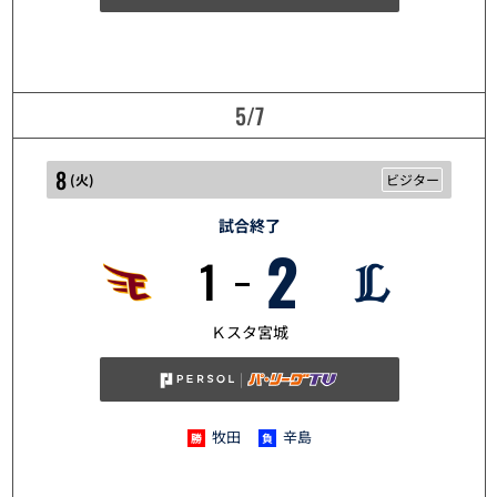
5/7
8
(
火
)
ビジター
試合終了
2
1
5/8
Ｋスタ宮城
牧田
辛島