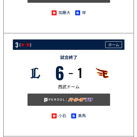
加藤大
岸
3
(
木･祝
)
ホーム
試合終了
6
1
5/3
西武ドーム
小石
美馬