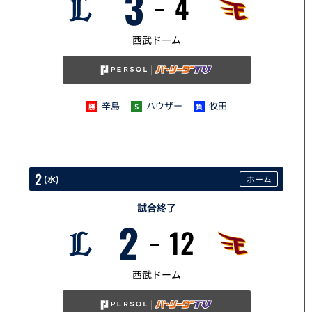
3
4
5/1
西武ドーム
辛島
ハウザー
牧田
2
(
水
)
ホーム
試合終了
2
12
5/2
西武ドーム