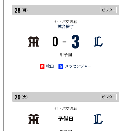
28
(
月
)
ビジター
セ・パ交流戦
試合終了
3
0
5/28
甲子園
牧田
メッセンジャー
29
(
火
)
ビジター
セ・パ交流戦
予備日
5/29