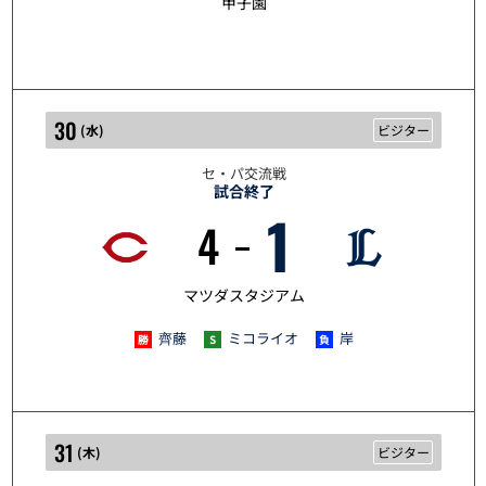
甲子園
30
(
水
)
ビジター
セ・パ交流戦
試合終了
1
4
5/30
マツダスタジアム
齊藤
ミコライオ
岸
31
(
木
)
ビジター