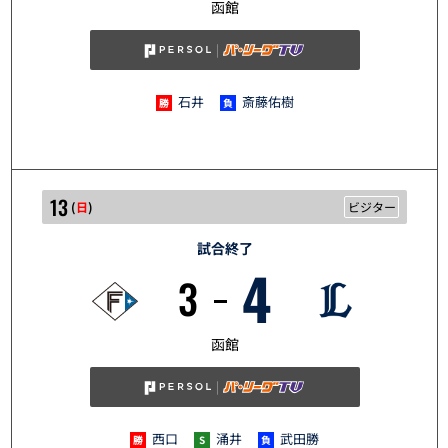
5/12
函館
石井
斎藤佑樹
13
(
日
)
ビジター
試合終了
4
3
5/13
函館
西口
涌井
武田勝