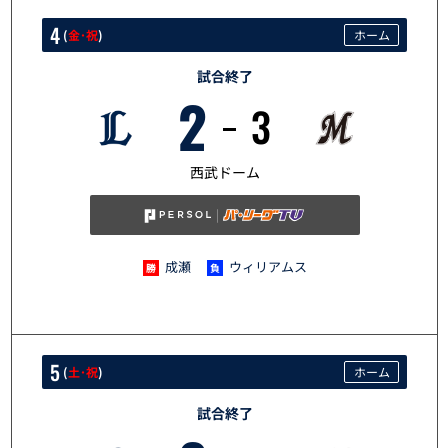
4
(
金･祝
)
ホーム
試合終了
2
3
5/4
西武ドーム
成瀬
ウィリアムス
5
(
土･祝
)
ホーム
試合終了