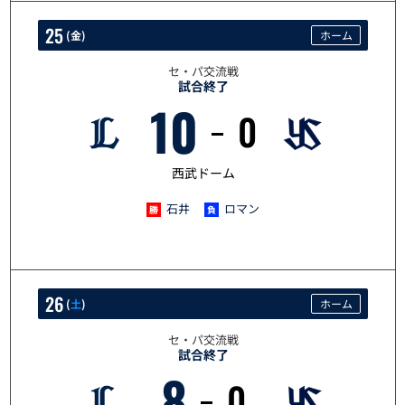
25
(
金
)
ホーム
セ・パ交流戦
試合終了
10
0
5/25
西武ドーム
石井
ロマン
26
(
土
)
ホーム
セ・パ交流戦
試合終了
8
0
5/26