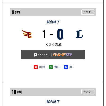
9
(
水
)
ビジター
試合終了
0
1
5/9
Ｋスタ宮城
川井
青山
岸
10
(
木
)
ビジター
試合終了