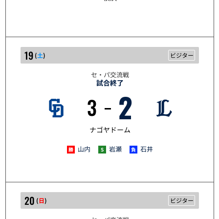
19
(
土
)
ビジター
セ・パ交流戦
試合終了
2
3
5/19
ナゴヤドーム
山内
岩瀬
石井
20
(
日
)
ビジター