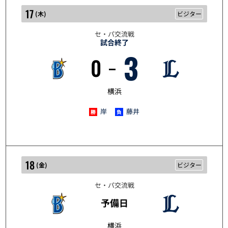
17
(
木
)
ビジター
セ・パ交流戦
試合終了
3
0
5/17
横浜
岸
藤井
18
(
金
)
ビジター
セ・パ交流戦
予備日
5/18
横浜