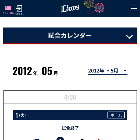
試合カレンダー
2012
05
年
月
4/30
1
(
火
)
ホーム
試合終了