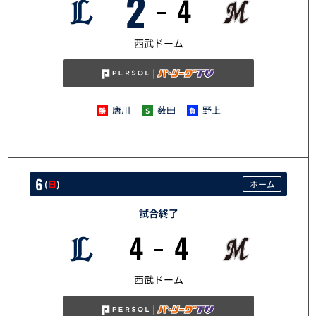
2
4
5/5
西武ドーム
唐川
薮田
野上
6
(
日
)
ホーム
試合終了
4
4
5/6
西武ドーム