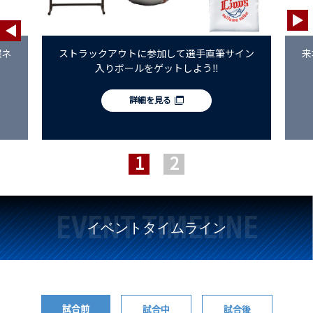
濯ネ
ストラックアウトに参加して選手直筆サイン
来
入りボールをゲットしよう‼
詳細を見る
EVENT TIMELINE
イベントタイムライン
試合前
試合中
試合後