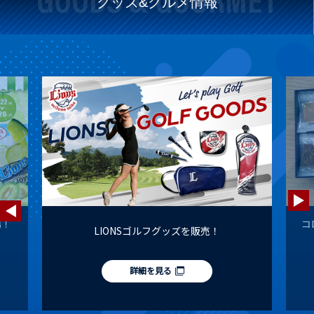
GOODS & GOURMET
グッズ&グルメ情報
場！
コ
LIONSゴルフグッズを販売！
詳細を見る