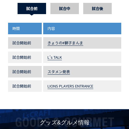
試合前
試合中
試合後
時間
内容
試合開始前
きょうの#獅子まんま
試合開始前
L's TALK
試合開始前
スタメン発表
試合開始前
LIONS PLAYERS ENTRANCE
GOODS & GOURMET
グッズ&グルメ情報