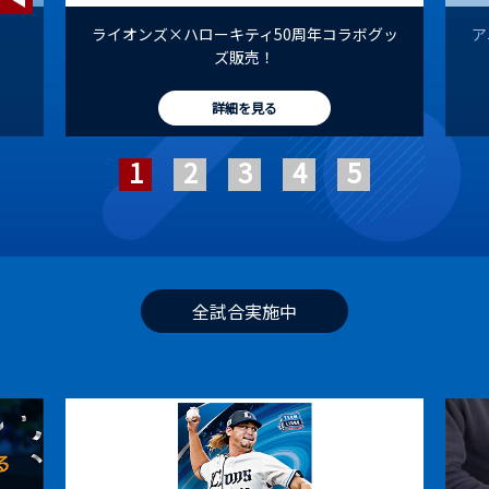
ライオンズ×ハローキティ50周年コラボグッ
ア
ズ販売！
詳細を見る
全試合実施中