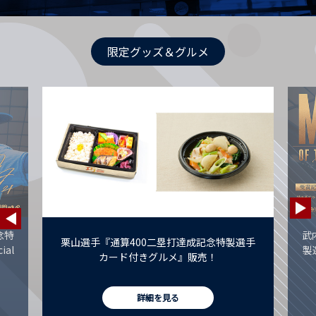
限定グッズ＆グルメ
念特
武
栗山選手『通算400二塁打達成記念特製選手
al
製
カード付きグルメ』販売！
詳細を見る