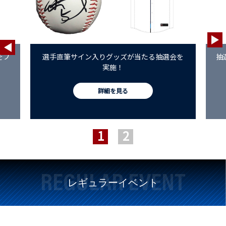
をプ
選手直筆サイン入りグッズが当たる抽選会を
抽
実施！
詳細を見る
REGULAR EVENT
レギュラーイベント