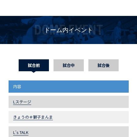
DOME EVENT
ドーム内イベント
試合前
試合中
試合後
内容
Lステージ
きょうの＃獅子まんま
L's TALK