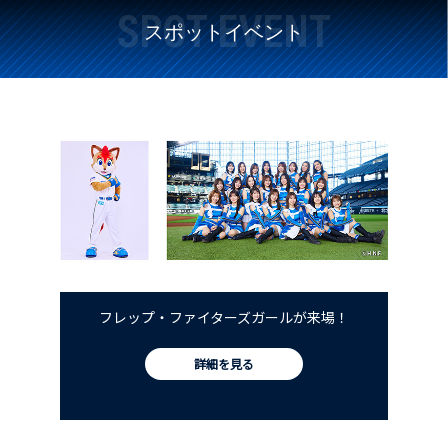
SPOT EVENT
スポットイベント
フレップ・ファイターズガールが来場！
詳細を見る