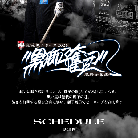
グルメ
戦いに勝ち続けることで、獅子の鬣(たてがみ)は黒くなる。
黒い鬣は歴戦の獅子の証。
強さを証明する黒を全身に纏い、獅子奮迅でセ・リーグを迎え撃つ。
試合日程