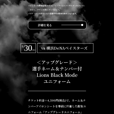
※ビジター外野指定席(ライト)・ビジターユニバーサルデッキ(ライト)
のぞく、チケット1枚にグッズひとつ。
※チケットをお持ちでない未就学児は配布対象外となります。
詳細を見る
30
5/
vs 横浜DeNAベイスターズ
(土)
＜アップグレード＞
選手ネーム＆ナンバー付
Lions Black Mode
ユニフォーム
チケット料金＋4,500円(税込)で、ネーム＆ナ
ンバーアイロンシートを事前に圧着した配布ユ
ニフォーム「アップグレードユニフォーム」