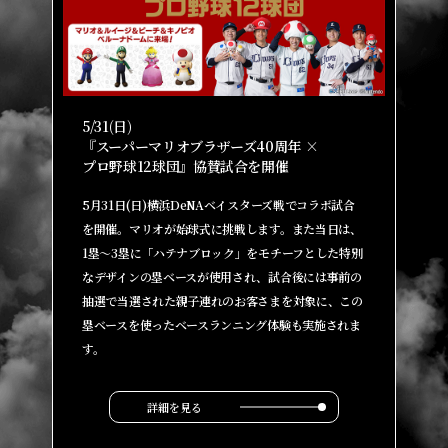
5/31(日)
『スーパーマリオブラザーズ40周年 ×
プロ野球12球団』協賛試合を開催
5月31日(日)横浜DeNAベイスターズ戦でコラボ試合
を開催。マリオが始球式に挑戦します。また当日は、
1塁～3塁に「ハテナブロック」をモチーフとした特別
なデザインの塁ベースが使用され、試合後には事前の
抽選で当選された親子連れのお客さまを対象に、この
塁ベースを使ったベースランニング体験も実施されま
す。
詳細を見る