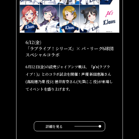
6/12(金)
「ラブライブ！シリーズ」× パ・リーグ6球団
スペシャルコラボ
6月12日(金)の読売ジャイアンツ戦は、『μ’s(ラブラ
イブ！)』とのコラボ試合を開催！声優 新田恵海さん
(高坂穂乃果 役)と徳井青空さん(矢澤にこ 役)が来場し
てイベントを盛り上げます。
詳細を見る