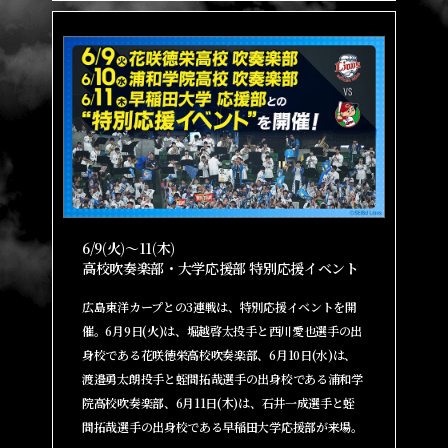
6/9(火)～11(木)
高校吹奏楽部・大学応援部 特別応援イベント
広島東洋カープとの3連戦は、特別応援イベントを開
催。6月9日(火)は、堀越啓太投手と西川愛也選手の出
身校である花咲徳栄高校吹奏楽部、6月10日(水)は、
渡邉勇太朗投手と蛭間拓哉選手の出身校である浦和学
院高校吹奏楽部、6月11日(木)は、石井一成選手と蛭
間拓哉選手の出身校である早稲田大学応援部が来場。