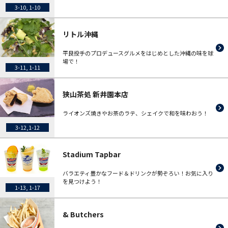
3-10, 1-10
リトル沖縄
平良投手のプロデュースグルメをはじめとした沖縄の味を球
場で！
3-11, 1-11
狭山茶処 新井園本店
ライオンズ焼きやお茶のラテ、シェイクで和を味わおう！
3-12,1-12
Stadium Tapbar
バラエティ豊かなフード＆ドリンクが勢ぞろい！お気に入り
を見つけよう！
1-13, 1-17
& Butchers