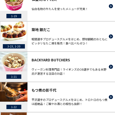
仙台名物の牛たんを使ったメニューが充実！
1-19
築地 銀だこ
蛭間選手プロデュースグルメをはじめ、野球観戦のおともに
ピッタリなたこ焼を販売！食べ比べもぜひ！
3-23, 1-20
BACKYARD BUTCHERS
ヴィーガン料理専門店！ライオンズのOB選手でもある米野
氏が運営する注目のお店！
1-21
もつ煮の影千代
平沢選手のプロデュースグルメをはじめ、トロトロのもつ煮
は超絶品！ご飯やお酒との相性も抜群！
1-22