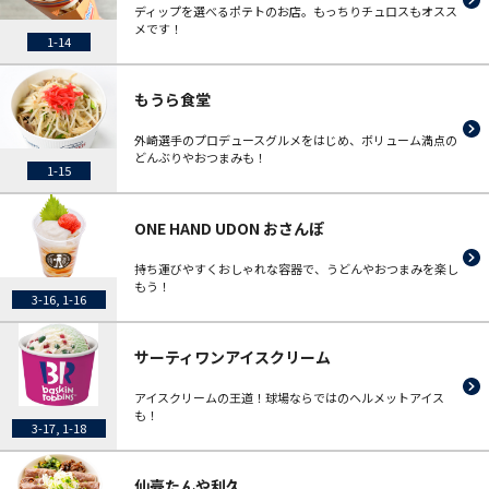
ディップを選べるポテトのお店。もっちりチュロスもオスス
メです！
1-14
もうら食堂
外崎選手のプロデュースグルメをはじめ、ボリューム満点の
どんぶりやおつまみも！
1-15
ONE HAND UDON おさんぽ
持ち運びやすくおしゃれな容器で、うどんやおつまみを楽し
もう！
3-16, 1-16
サーティワンアイスクリーム
アイスクリームの王道！球場ならではのヘルメットアイス
も！
3-17, 1-18
仙臺たんや利久