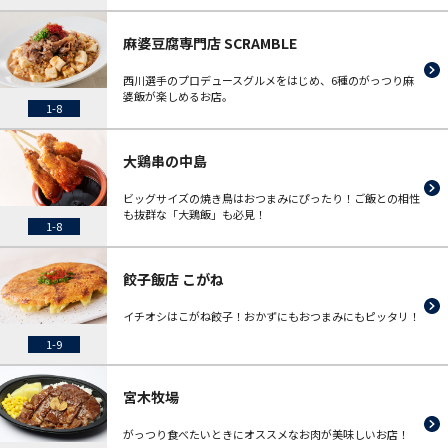
麻婆豆腐専門店 SCRAMBLE
西川選手のプロデュースグルメをはじめ、6種のがっつり麻
婆飯が楽しめるお店。
1-8
大鶏串の中島
ビッグサイズの焼き鳥はおつまみにぴったり！ご飯との相性
も抜群な「大鶏飯」も必見！
1-8
餃子飯店 こがね
イチオシはこがね餃子！おかずにもおつまみにもピッタリ！
1-9
宮木牧場
がっつり食べたいときにオススメなお肉が美味しいお店！