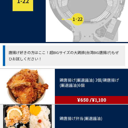
1-22
唐揚げ好きの方はここ！超BIGサイズの大鶏排(台湾BIG唐揚げ)もぜ
ひお試しください！
鶏唐揚げ(厳選醤油) 3個/鶏唐揚げ
(厳選醤油)6個
¥650 /¥1,100
鶏唐揚げ弁当(厳選醤油)