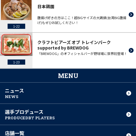
日本鶏園
唐揚げ好きの方はここ！超BIGサイズの大鶏排(台湾BIG唐揚
げ)もぜひお試しください！
1-22
クラフトビアーズ オブ トレインパーク
supported by BREWDOG
「BREWDOG」のオフィシャルバーが野球場に世界初登場！
1-23
MENU
ニュース
NEWS
選手プロデュース
PRODUCED
BY PLAYERS
店舗一覧