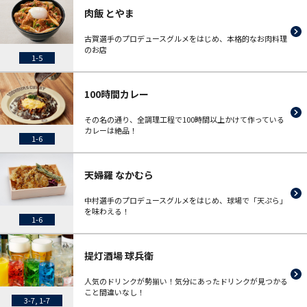
肉飯 とやま
古賀選手のプロデュースグルメをはじめ、本格的なお肉料理
のお店
1-5
100時間カレー
その名の通り、全調理工程で100時間以上かけて作っている
カレーは絶品！
1-6
天婦羅 なかむら
中村選手のプロデュースグルメをはじめ、球場で「天ぷら」
を味わえる！
1-6
提灯酒場 球兵衛
人気のドリンクが勢揃い！気分にあったドリンクが見つかる
こと間違いなし！
3-7, 1-7