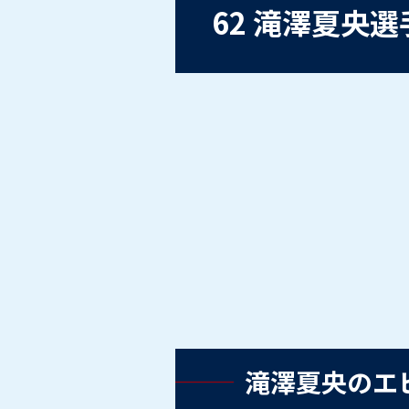
62 滝澤夏央
滝澤夏央のエ